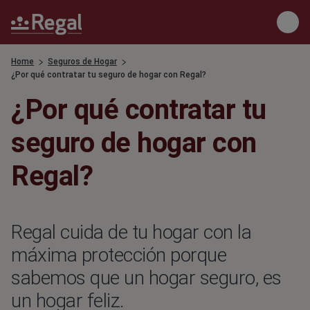
S
R
k
Toggl
e
menu
i
g
p
Home
Seguros de Hogar
Breadcrumb
a
¿Por qué contratar tu seguro de hogar con Regal?
t
l
o
¿Por qué contratar tu
E
m
s
a
seguro de hogar con
p
i
a
n
Regal?
ñ
c
a
o
n
Regal cuida de tu hogar con la
t
máxima protección porque
e
n
sabemos que un hogar seguro, es
t
un hogar feliz.