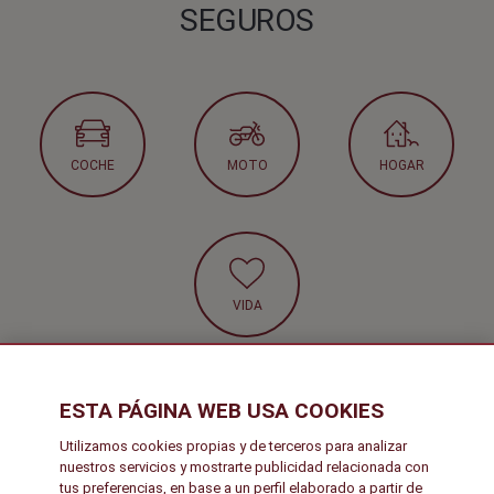
SEGUROS
COCHE
MOTO
HOGAR
VIDA
ESTA PÁGINA WEB USA COOKIES
G
Utilizamos cookies propias y de terceros para analizar
e
nuestros servicios y mostrarte publicidad relacionada con
Sub-
tus preferencias, en base a un perfil elaborado a partir de
n