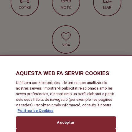
COTXE
MOTO
LLAR
VIDA
AQUESTA WEB FA SERVIR COOKIES
G
Utilitzem cookies pròpies i de tercers per analitzar els
e
nostres serveis i mostrar-li publicitat relacionada amb les
Sub-
seves preferències, d'acord amb un perfil elaborat a partir
n
Avís Legal
Cookies
Accessibilitat
Guia de Bones Pràctiques
footer
dels seus hàbits de navegació (per exemple, les pàgines
e
Privacitat
Codi de conducta
Mapa del lloc
visitades). Per obtenir més informació, consulti la nostra
r
Política de Cookies
a
Acceptar
l