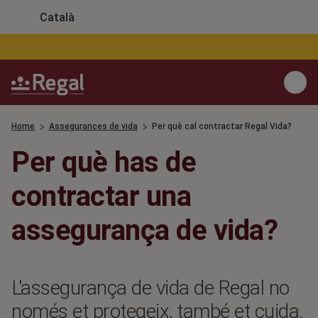
S
Català
k
i
p
R
t
Toggl
e
o
menu
g
m
Home
Assegurances de vida
Per què cal contractar Regal Vida?
Breadcrumb
a
a
l
i
Per què has de
E
n
s
c
contractar una
p
o
a
assegurança de vida?
n
ñ
t
a
e
n
L'assegurança de vida de Regal no
t
només et protegeix, també et cuida.