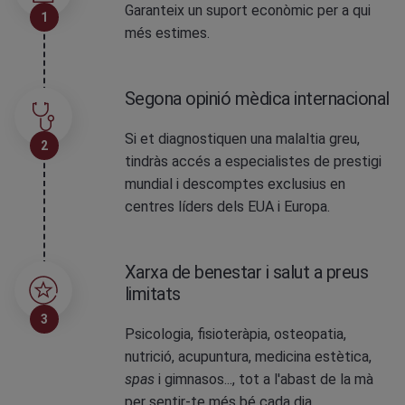
Garanteix un suport econòmic per a qui
1
més estimes.
Segona opinió mèdica internacional
Si et diagnostiquen una malaltia greu,
2
tindràs accés a especialistes de prestigi
mundial i descomptes exclusius en
centres líders dels EUA i Europa.
Xarxa de benestar i salut a preus
limitats
3
Psicologia, fisioteràpia, osteopatia,
nutrició, acupuntura, medicina estètica,
spas
i gimnasos..., tot a l'abast de la mà
per sentir-te més bé cada dia.